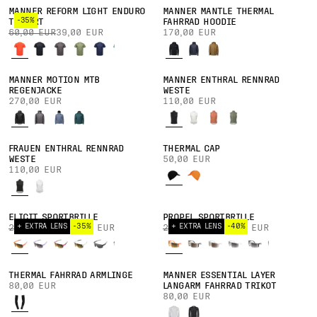
MÄNNER REFORM LIGHT ENDURO
MÄNNER MANTLE THERMAL
-35%
T-SHIRT
FAHRRAD HOODIE
60,00 EUR
39,00 EUR
170,00 EUR
MÄNNER MOTION MTB
MÄNNER ENTHRAL RENNRAD
REGENJACKE
WESTE
270,00 EUR
110,00 EUR
FRAUEN ENTHRAL RENNRAD
THERMAL CAP
WESTE
50,00 EUR
110,00 EUR
ELICIT SPORTBRILLE
PROPEL SPORTBRILLE
+ EXTRA LENS
-35%
+ EXTRA LENS
-40%
260,00 EUR
169,00 EUR
270,00 EUR
162,00 EUR
THERMAL FAHRRAD ARMLINGE
MÄNNER ESSENTIAL LAYER
80,00 EUR
LANGARM FAHRRAD TRIKOT
80,00 EUR