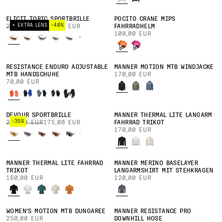
ELICIT TORIC SPORTBRILLE
POCITO CRANE MIPS
+ EXTRA LENS
-40%
270,00 EUR
162,00 EUR
FAHRRADHELM
100,00 EUR
RESISTANCE ENDURO ADJUSTABLE
MÄNNER MOTION MTB WINDJACKE
MTB HANDSCHUHE
170,00 EUR
70,00 EUR
DEVOUR SPORTBRILLE
MÄNNER THERMAL LITE LANGARM
-35%
270,00 EUR
175,00 EUR
FAHRRAD TRIKOT
170,00 EUR
MÄNNER THERMAL LITE FAHRRAD
MÄNNER MERINO BASELAYER
TRIKOT
LANGARMSHIRT MIT STEHKRAGEN
160,00 EUR
120,00 EUR
WOMEN'S MOTION MTB DUNGAREE
MÄNNER RESISTANCE PRO
250,00 EUR
DOWNHILL HOSE