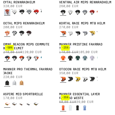
CYTAL RENNRADHELM
VENTRAL AIR MIPS RENNRADHELM
320,00 EUR
260,00 EUR
OCTAL MIPS RENNRADHELM
KORTAL RACE MIPS MTB HELM
200,00 EUR
270,00 EUR
OMNE BEACON MIPS COMMUTE
MÄNNER PRISTINE FAHRRAD
-50%
-25%
BIKE HELMET
TRIKOT
240,00 EUR
120,00 EUR
140,00 EUR
105,00 EUR
MÄNNER PRO THERMAL FAHRRAD
OTOCON RACE MIPS MTB HELM
JACKE
350,00 EUR
220,00 EUR
ASPIRE MID SPORTBRILLE
MÄNNER ESSENTIAL LAYER
-35%
170,00 EUR
FAHRRAD WESTE
60,00 EUR
39,00 EUR