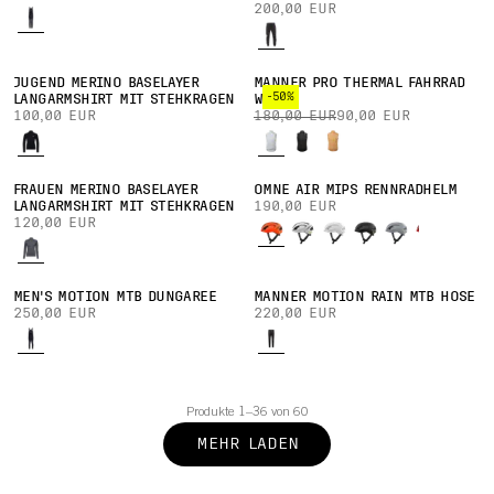
200,00 EUR
JUGEND MERINO BASELAYER
MÄNNER PRO THERMAL FAHRRAD
-50%
LANGARMSHIRT MIT STEHKRAGEN
WESTE
100,00 EUR
180,00 EUR
90,00 EUR
FRAUEN MERINO BASELAYER
OMNE AIR MIPS RENNRADHELM
LANGARMSHIRT MIT STEHKRAGEN
190,00 EUR
120,00 EUR
MEN'S MOTION MTB DUNGAREE
MÄNNER MOTION RAIN MTB HOSE
250,00 EUR
220,00 EUR
Produkte 1–36 von 60
MEHR LADEN