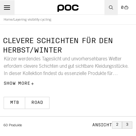
0
Home
/
Layering visibility cycling
RT
CLEVERE SCHICHTEN FÜR DEN
HERBST/WINTER
Kürzer werdendes Tageslicht und unvorhersehbares Wetter
erfordern clevere Schichten und gut sichtbare Kleidungsstücke.
In dieser Kollektion findest du essenzielle Produkte für
Herbst/Winter, die dir helfen, auf kälteren, dunkleren Fahrten
SHOW MORE
komfortabel, warm und sichtbar zu bleiben.
MTB
ROAD
ANSICHT
2
3
60
Produkte