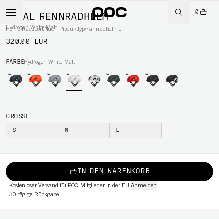
0
CYTAL RENNRADHELM
Hydrogen White Matt
Home
/
Radsport
/
Nach Produkttyp
/
Fahrradhelme
320,00 EUR
RT
FARBE
Hydrogen White Matt
GRÖSSE
S
M
L
IN DEN WARENKORB
-
Kostenloser Versand für POC-Mitglieder in der EU
Anmelden
-
30-tägige Rückgabe