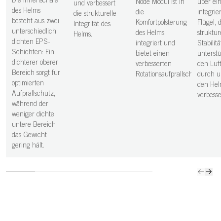
Die Innenschale
Node Modul ist in
über ei
und verbessert
sorgt für
den Helm
des Helms
die
integrie
die strukturelle
optimierten
verbessert.
besteht aus zwei
Komfortpolsterung
Flügel, 
Integrität des
Aufprallschutz,
unterschiedlich
des Helms
struktur
Helms.
während der
dichten EPS-
integriert und
Stabilitä
weniger dichte
Schichten: Ein
bietet einen
unterst
untere Bereich
dichterer oberer
verbesserten
den Luf
das Gewicht
Bereich sorgt für
Rotationsaufprallschutz.
durch 
gering hält.
optimierten
den He
Aufprallschutz,
verbesse
während der
weniger dichte
untere Bereich
das Gewicht
gering hält.