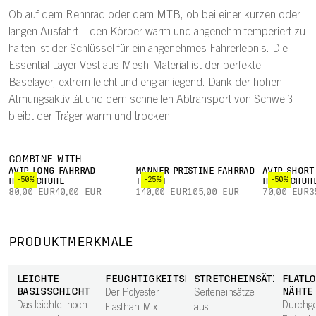
Ob auf dem Rennrad oder dem MTB, ob bei einer kurzen oder
langen Ausfahrt – den Körper warm und angenehm temperiert zu
halten ist der Schlüssel für ein angenehmes Fahrerlebnis. Die
Essential Layer Vest aus Mesh-Material ist der perfekte
Baselayer, extrem leicht und eng anliegend. Dank der hohen
Atmungsaktivität und dem schnellen Abtransport von Schweiß
bleibt der Träger warm und trocken.
COMBINE WITH
AVIP LONG FAHRRAD
MÄNNER PRISTINE FAHRRAD
AVIP SHORT
-50%
-25%
-50%
HANDSCHUHE
TRIKOT
HANDSCHUH
80,00 EUR
40,00 EUR
140,00 EUR
105,00 EUR
70,00 EUR
3
PRODUKTMERKMALE
LEICHTE
FEUCHTIGKEITSREGULIERUNG
STRETCHEINSÄTZE
FLATLO
BASISSCHICHT
NÄHTE
Der Polyester-
Seiteneinsätze
Das leichte, hoch
Durchg
Elasthan-Mix
aus