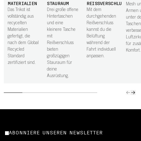
MATERIALIEN
TAURAUM
REISSVERSCHLUSS
Mesh un
Das Trikot ist
Drei große offene
Mit dem
Armen 
vollständig aus
Hintertaschen
durchgehenden
unter d
recycelten
und eine
Reißverschluss
Taschen
Materialien
kleinere Tasche
kannst du die
verbesse
gefertigt, die
mit
Belüftung
Luftzirk
nach dem Global
Reißverschluss
während der
für zusä
Recycled
bieten
Fahrt individuell
Komfort.
Standard
großzügigen
anpassen.
zertifiziert sind.
Stauraum für
deine
Ausrüstung.
ABONNIERE UNSEREN NEWSLETTER