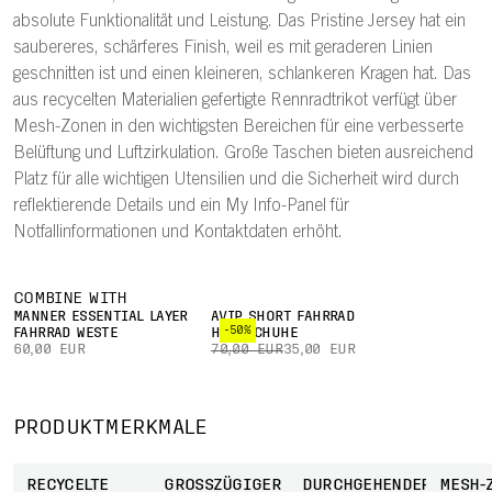
absolute Funktionalität und Leistung. Das Pristine Jersey hat ein
saubereres, schärferes Finish, weil es mit geraderen Linien
geschnitten ist und einen kleineren, schlankeren Kragen hat. Das
aus recycelten Materialien gefertigte Rennradtrikot verfügt über
Mesh-Zonen in den wichtigsten Bereichen für eine verbesserte
Belüftung und Luftzirkulation. Große Taschen bieten ausreichend
Platz für alle wichtigen Utensilien und die Sicherheit wird durch
reflektierende Details und ein My Info-Panel für
Notfallinformationen und Kontaktdaten erhöht.
COMBINE WITH
MÄNNER ESSENTIAL LAYER
AVIP SHORT FAHRRAD
-50%
FAHRRAD WESTE
HANDSCHUHE
60,00 EUR
70,00 EUR
35,00 EUR
PRODUKTMERKMALE
RECYCELTE
GROSSZÜGIGER S
DURCHGEHENDER
MESH-