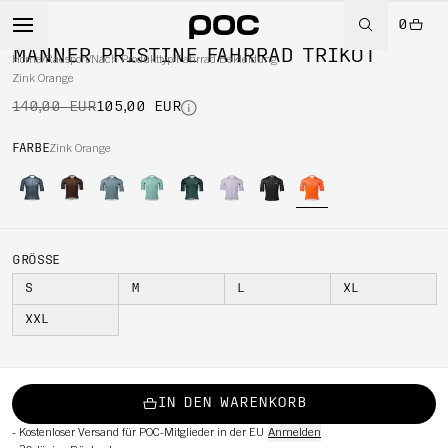
0
-25%
MÄNNER PRISTINE FAHRRAD TRIKOT
Home
/
Radsport
/
Nach Produkttyp
/
Fahrrad Bekleidung
Zink Orange
140,00 EUR
105,00 EUR
RT
FARBE
Zink Orange
GRÖSSE
S
M
L
XL
XXL
IN DEN WARENKORB
-
Kostenloser Versand für POC-Mitglieder in der EU
Anmelden