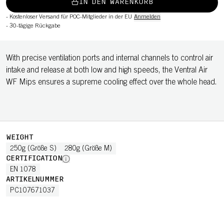
IN DEN WARENKORB
-
Kostenloser Versand für POC-Mitglieder in der EU
Anmelden
-
30-tägige Rückgabe
With precise ventilation ports and internal channels to control air
intake and release at both low and high speeds, the Ventral Air
WF Mips ensures a supreme cooling effect over the whole head.
WEIGHT
250g (Größe S)
280g (Größe M)
CERTIFICATION
EN 1078
ARTIKELNUMMER
PC107671037