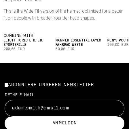
of eyewear mid-ride.
This is the Wide Fit version of the helmet, optimised for a better
fit on people with broader, rounder head shapes.
COMBINE WITH
ELICIT TORIC LTD. ED.
MÄNNER ESSENTIAL LAYER
MEN'S POC 
SPORTBRILLE
FAHRRAD WESTE
100,00 EUR
200,00 EUR
60,00 EUR
ABONNIERE UNSEREN NEWSLETTER
DEINE E-MAIL
ANMELDEN