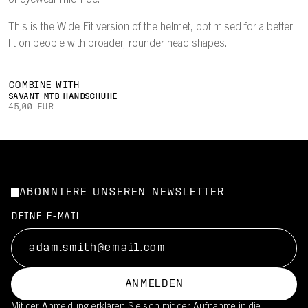
of eyewear mid-ride.
This is the Wide Fit version of the helmet, optimised for a better
fit on people with broader, rounder head shapes.
COMBINE WITH
SAVANT MTB HANDSCHUHE
45,00 EUR
ABONNIERE UNSEREN NEWSLETTER
DEINE E-MAIL
ANMELDEN
Mit der Anmeldung erklären Sie sich mit der Aufnahme in die