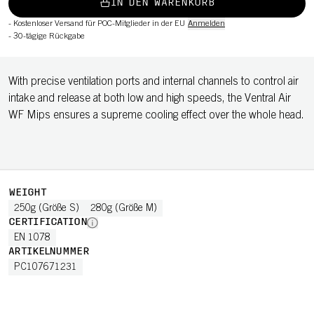
IN DEN WARENKORB
-
Kostenloser Versand für POC-Mitglieder in der EU
Anmelden
-
30-tägige Rückgabe
With precise ventilation ports and internal channels to control air
intake and release at both low and high speeds, the Ventral Air
WF Mips ensures a supreme cooling effect over the whole head.
WEIGHT
250g (Größe S)
280g (Größe M)
CERTIFICATION
EN 1078
ARTIKELNUMMER
PC107671231