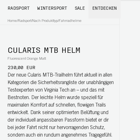
RADSPORT
WINTERSPORT
SALE
ENTDECKEN
Home
/
Radsport
/
Nach Produkttyp
/
Fahrradhelme
CULARIS MTB HELM
Fluorescent Orange Matt
230,00 EUR
Der neue Cularis MTB-Trailhelm führt aktuell in allen
Kategorien die Sicherheitsrangliste der unabhängigen
Testexperten von Virginia Tech an – und das mit
Bestnoten. Der leichte Helm wurde speziell für
maximalen Komfort auf schnellen, flowigen Trails
entwickelt. Dank seiner optimierten Belüftung und
der individuell anpassbaren Passform bietet er dir
bei jeder Fahrt nicht nur hervorragenden Schutz,
sondern auch ein rundum angenehmes Tragegefühl.