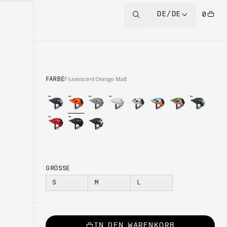
DE/DE
0
FARBE
Fluorescent Orange Matt
GRÖSSE
S
M
L
IN DEN WARENKORB