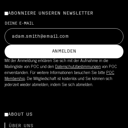
typischen Straßenrad-Geschwindigkeiten fördert.
Belüftung, die darauf ausgelegt ist, Hitzestau über längere Zeit
Entwickelt, um die natürlichen Schutzmechanismen des
So wird die Belüftung optimiert:
zu begrenzen
Gehirns zu unterstützen
ABONNIERE UNSEREN NEWSLETTER
Luftstrom ist auf aufrechte bis neutrale Fahrpositionen
Schlankes Profil hilft, das Gewicht niedrig zu halten und sorgt
Integriert in den Helm mit minimalen Auswirkungen auf
abgestimmt
DEINE E-MAIL
so für angenehmeres Fahren
Komfort, Passform oder Belüftung
Hilft, Wärme bei Anstiegen und gleichmäßigen Belastungen zu
regulieren
Für Komfort entwickelt, auch wenn Geschwindigkeit und
Luftstrom variieren
ANMELDEN
Mit der Anmeldung erklären Sie sich mit der Aufnahme in die
Mailingliste von POC und den
Datenschutzbestimmungen
von POC
einverstanden. Für weitere Informationen besuchen Sie bitte
POC
Membership
. Die Mitgliedschaft ist kostenlos und Sie können sich
jederzeit wieder abmelden, indem Sie sich abmelden.
ABOUT US
ÜBER UNS