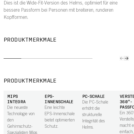
Dies ist die Wide-Fit-Version des Helms, optimiert für eine
bessere Passform bei Personen mit breiteren, runderen
Kopfformen.
VERSTELLBARE
SCHLANKES
360°-
BRILLEN-
MIPS
PRODUKTMERKMALE
PROFIL
PASSFORM
GARAGE
NO
Das schlankere
Ein 360°-
Verstaue deine
Der Mip
Profil des Helms
Verstellsystem
Sonnenbrille
Node is
hilft, das
macht es
unterwegs ganz
reibun
Gewicht gering
einfach, einen
einfach am
Schicht
zu halten.
sicheren,
Helm.
der Bas
PRODUKTMERKMALE
komfortablen
Komfort
Sitz zu finden.
laminier
MIPS
EPS-
PC-SCHALE
VERST
und da
INTEGRA
INNENSCHALE
360°-
Die PC-Schale
beiträg
PASSF
Die neueste
Eine leichte
erhöht die
Schutz
Ein 360
Technologie von
EPS-Innenschale
strukturelle
Rotatio
Verstell
den
bietet optimierten
Integrität des
bei ei
macht e
Gehirnschutz-
Schutz.
Helms.
Aufpral
einfach,
Spezialisten Mips