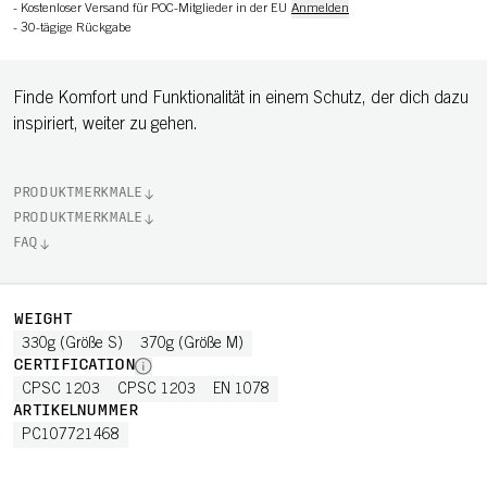
-
Kostenloser Versand für POC-Mitglieder in der EU
Anmelden
-
30-tägige Rückgabe
Finde Komfort und Funktionalität in einem Schutz, der dich dazu
inspiriert, weiter zu gehen.
PRODUKTMERKMALE
PRODUKTMERKMALE
FAQ
WEIGHT
330g (Größe S)
370g (Größe M)
CERTIFICATION
CPSC 1203
CPSC 1203
EN 1078
ARTIKELNUMMER
PC107721468