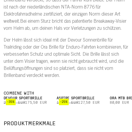
Brillenband verdeckt, so dass der Fahrer kühl bleibt. Der Helm
ist nach der niederländischen NTA-Norm 8776 für
Elektrofahrradhelme zertifiziert, der einzigen Norm dieser Art
weltweit.Bei einem Sturz bricht das patentierte Breakaway-Visier
vom Helm ab, um deinen Hals vor Verletzungen zu schützen.
Der Helm lässt sich ideal mit der Devour Sonnenbrille für
Trailriding oder der Ora Brille für Enduro-Fahrten kombinieren‚ für
verbesserten Schutz und optimale Sicht. Die Brille lässt sich
unter dem Visier tragen, wenn sie nicht gebraucht wird, und die
Belüftungsöffnungen sind so platziert, dass sie nicht vom
Brillenband verdeckt werden.
COMBINE WITH
DEVOUR SPORTBRILLE
ASPIRE SPORTBRILLE
ORA MTB BR
-35%
-25%
270,00 EUR
175,50 EUR
170,00 EUR
127,50 EUR
80,00 EUR
TWICEME NFC
PATEN
UNUNTERBROCHENE
ARAMID-
MEDIZINISCHE
BREA
PRODUKTMERKMALE
BELÜFTUNG
BRÜCKEN
ID
VI