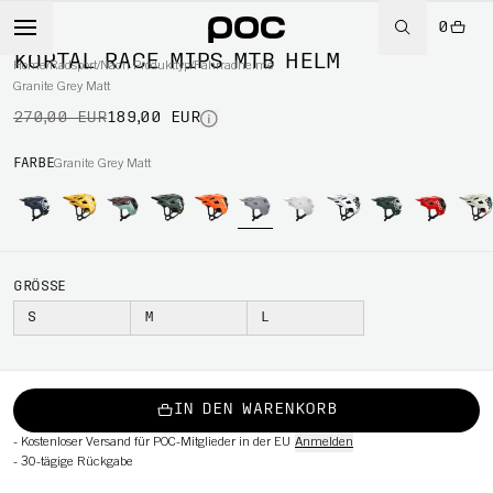
0
-30%
KORTAL RACE MIPS MTB HELM
Home
/
Radsport
/
Nach Produkttyp
/
Fahrradhelme
Granite Grey Matt
270,00 EUR
189,00 EUR
RT
FARBE
Granite Grey Matt
GRÖSSE
S
M
L
IN DEN WARENKORB
-
Kostenloser Versand für POC-Mitglieder in der EU
Anmelden
-
30-tägige Rückgabe