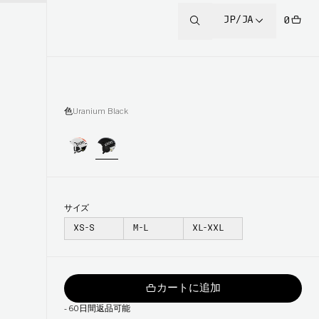
JP/JA
0
色
Uranium Black
サイズ
XS-S
M-L
XL-XXL
カートに追加
-
60日間返品可能