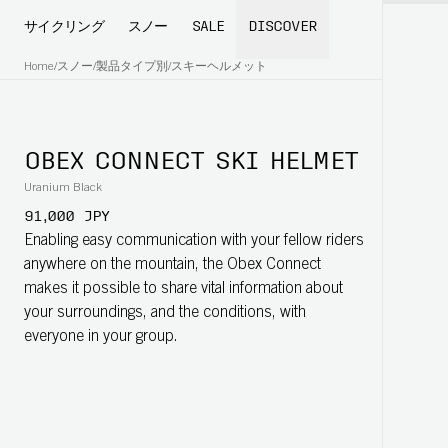
サイクリング
スノー
SALE
DISCOVER
Home
/
スノー
/
製品タイプ別
/
スキーヘルメット
OBEX CONNECT SKI HELMET
Uranium Black
91,000 JPY
Enabling easy communication with your fellow riders
anywhere on the mountain, the Obex Connect
makes it possible to share vital information about
your surroundings, and the conditions, with
everyone in your group.