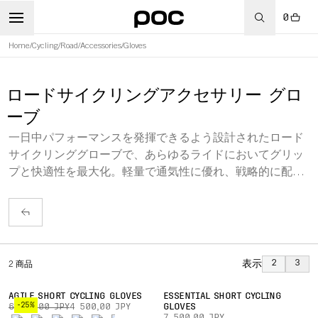
0
Home
/
Cycling
/
Road
/
Accessories
/
Gloves
ロードサイクリングアクセサリー グロ
ーブ
一日中パフォーマンスを発揮できるよう設計されたロード
サイクリンググローブで、あらゆるライドにおいてグリッ
プと快適性を最大化。軽量で通気性に優れ、戦略的に配置
されたパッドとシリコンタブにより、最も重要な部分で正
確なフィット感とコントロールを実現します。
表示
2
3
2
商品
AGILE SHORT CYCLING GLOVES
ESSENTIAL SHORT CYCLING
-25%
6 000,00 JPY
4 500,00 JPY
GLOVES