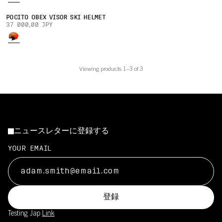
POCITO OBEX VISOR SKI HELMET
37 000,00 JPY
Viewing products 1–3 of 3
ニュースレターに登録する
YOUR EMAIL
登録
Testing Jap
Link