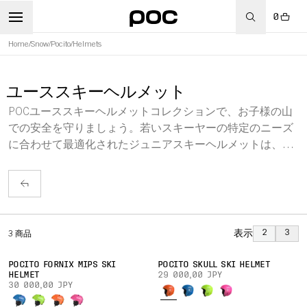
0
Home
/
Snow
/
Pocito
/
Helmets
ユーススキーヘルメット
POCユーススキーヘルメットコレクションで、お子様の山
での安全を守りましょう。若いスキーヤーの特定のニーズ
に合わせて最適化されたジュニアスキーヘルメットは、最
新の多重衝撃吸収と貫通保護機能を備えています。
表示
2
3
3
商品
POCITO FORNIX MIPS SKI
POCITO SKULL SKI HELMET
HELMET
29 000,00 JPY
30 000,00 JPY