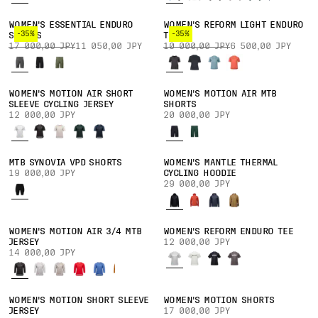
WOMEN'S ESSENTIAL ENDURO
WOMEN'S REFORM LIGHT ENDURO
-35%
-35%
SHORTS
TEE
17 000,00 JPY
11 050,00 JPY
10 000,00 JPY
6 500,00 JPY
WOMEN'S MOTION AIR SHORT
WOMEN'S MOTION AIR MTB
SLEEVE CYCLING JERSEY
SHORTS
12 000,00 JPY
20 000,00 JPY
MTB SYNOVIA VPD SHORTS
WOMEN'S MANTLE THERMAL
19 000,00 JPY
CYCLING HOODIE
29 000,00 JPY
WOMEN'S MOTION AIR 3/4 MTB
WOMEN'S REFORM ENDURO TEE
JERSEY
12 000,00 JPY
14 000,00 JPY
WOMEN'S MOTION SHORT SLEEVE
WOMEN'S MOTION SHORTS
JERSEY
17 000,00 JPY