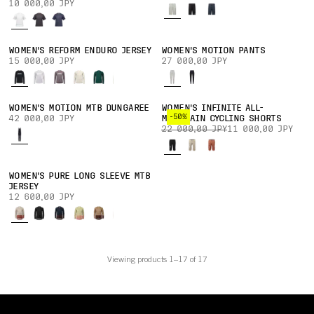
10 000,00 JPY
WOMEN'S REFORM ENDURO JERSEY
WOMEN'S MOTION PANTS
15 000,00 JPY
27 000,00 JPY
WOMEN'S MOTION MTB DUNGAREE
WOMEN'S INFINITE ALL-
-50%
42 000,00 JPY
MOUNTAIN CYCLING SHORTS
22 000,00 JPY
11 000,00 JPY
WOMEN'S PURE LONG SLEEVE MTB
JERSEY
12 600,00 JPY
Viewing products 1–17 of 17