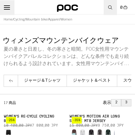
0
Home
/
Cycling
/
Mountain bike
/
Apparel
/
Women
ウィメンズマウンテンバイクウェア
夏の暑さと日差し、冬の寒さと暗闇。POC女性用マウンテ
ンバイクアパレルコレクションは、どんな条件でも走り続
けられるよう設計されています。女性用マウンテンバイク
ジャケット、ジャージ、Tシャツ、パンツ、パッド入りシ
ョーツ、グローブ、ソックスをご覧ください。
ジャージ＆Tシャツ
ジャケット＆ベスト
スウ
表示
2
3
17
商品
WOMEN'S RE-CYCLE CYCLING
WOMEN'S MOTION AIR LONG
-25%
-35%
BOXER
SLEEVE MTB JERSEY
10 400,00 JPY
7 800,00 JPY
15 000,00 JPY
9 750,00 JPY