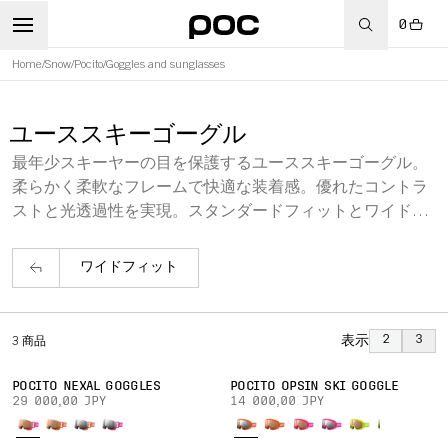
0
Home
/
Snow
/
Pocito
/
Goggles and sunglasses
ユーススキーゴーグル
最年少スキーヤーの目を保護するユーススキーゴーグル。
柔らかく柔軟なフレームで快適な装着感。優れたコントラ
ストと光透過性を実現。スタンダードフィットとワイドフ
ィット、多彩なカラーバリエーションをご用意。
ワイドフィット
表示
2
3
3
商品
POCITO NEXAL GOGGLES
POCITO OPSIN SKI GOGGLE
29 000,00 JPY
14 000,00 JPY