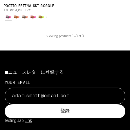
POCITO RETINA SKI GOGGLE
19 000,00 JPY
Viewing products 1–3 of 3
ニュースレターに登録する
YOUR EMAIL
登録
Testing Jap
Link