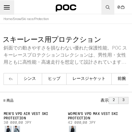
0
Home
/
Snow
/
Ski race
/
Protection
スキーレース用プロテクション
斜面での動きやすさを損なわない優れた保護性能。POC ス
キーレースプロテクションコレクションは、男性用・女性
用ともに高性能・高速走行を想定して設計されています。
スキーレース用すね当て、アームガード、ポールガード、
上半身・下半身の追加保護機能を備えたウェアが含まれま
シンス
ヒップ
レースジャケット
前腕
す。
表示
2
3
8
商品
MEN'S VPD AIR VEST SKI
WOMEN'S VPD MAX VEST SKI
PROTECTION
PROTECTION
30 000,00 JPY
42 000,00 JPY