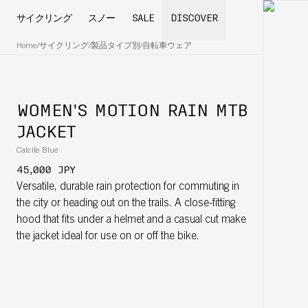
サイクリング
スノー
SALE
DISCOVER
Home
/
サイクリング
/
製品タイプ別
/
自転車ウェア
WOMEN'S MOTION RAIN MTB
JACKET
Calcite Blue
45,000 JPY
Versatile, durable rain protection for commuting in
the city or heading out on the trails. A close-fitting
hood that fits under a helmet and a casual cut make
the jacket ideal for use on or off the bike.