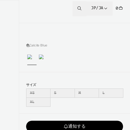
JP/JA
0
色
Calcite Blue
サイズ
XS
S
M
L
XL
通知する