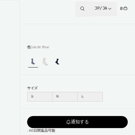
JP/JA
0
色
Calcite Blue
サイズ
S
M
L
通知する
-
60日間返品可能