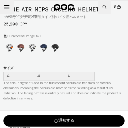
0
OMNE AIR MIPS CYCLING HELMET
Fluorescent Orange AVIP
Home
/
サイクリング
/
製品タイプ別
/
バイク用ヘルメット
25,200 JPY
色
Fluorescent Orange AVIP
サイズ
S
M
L
The colour pigment used in the fluorescent colours are free from hazardous
chemicals, meaning the colours are more sensitive to fading as a result of UV
radiation. The fading process is entirely natural and does not indicate the product is
defective in any way.
通知する