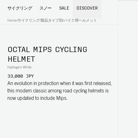
サイクリング
スノー
SALE
DISCOVER
Home
/
サイクリング
/
製品タイプ別
/
バイク用ヘルメット
OCTAL MIPS CYCLING
HELMET
Hydrogen White
33,000 JPY
An evolution in protection when it was first released,
this modern classic among road cycling helmets is
now updated to include Mips.