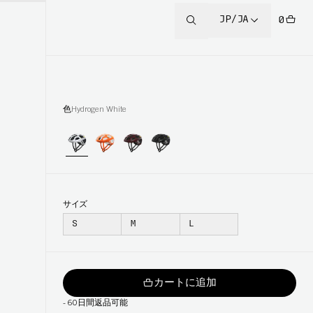
JP/JA
0
色
Hydrogen White
サイズ
S
M
L
カートに追加
-
60日間返品可能