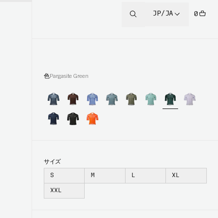
JP/JA
0
色
Pargasite Green
サイズ
S
M
L
XL
XXL