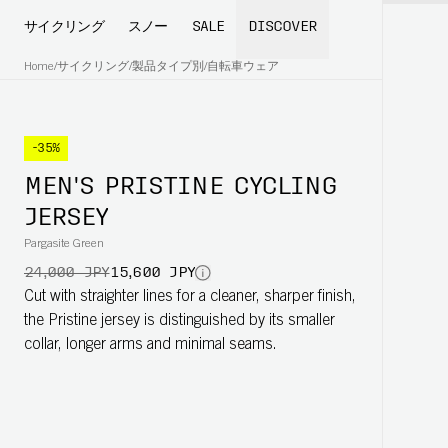
サイクリング
スノー
SALE
DISCOVER
Home
/
サイクリング
/
製品タイプ別
/
自転車ウェア
-35%
MEN'S PRISTINE CYCLING
JERSEY
Pargasite Green
24,000 JPY
15,600 JPY
Cut with straighter lines for a cleaner, sharper finish,
the Pristine jersey is distinguished by its smaller
collar, longer arms and minimal seams.