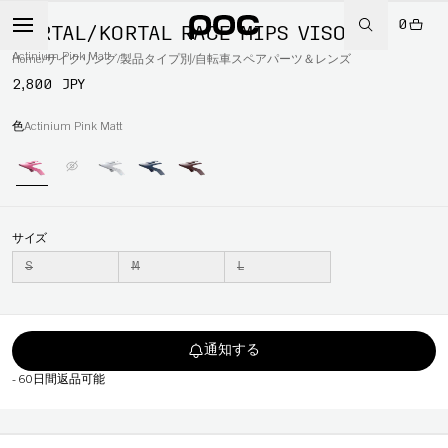
0
KORTAL/KORTAL RACE MIPS VISOR
Actinium Pink Matt
Home
/
サイクリング
/
製品タイプ別
/
自転車スペアパーツ＆レンズ
2,800 JPY
色
Actinium Pink Matt
サイズ
S
M
L
通知する
-
60日間返品可能