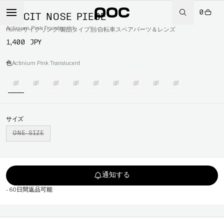
0
ELICIT NOSE PIECE
Actinium Pink Translucent
Home
/
サイクリング
/
製品タイプ別
/
自転車スペアパーツ＆レンズ
1,400 JPY
色
Actinium Pink Translucent
サイズ
ONE SIZE
通知する
-
60日間返品可能