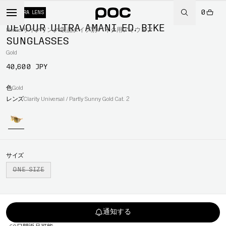
0
+ EXTRA LENS
DEVOUR ULTRA AMANI ED. BIKE
Home
/
サイクリング
/
製品タイプ別
/
バイク用アイウェア
SUNGLASSES
Gold
40,600 JPY
色
Gold
レンズ
Clarity Universal / Partly Sunny Gold Cat. 2
サイズ
ONE SIZE
通知する