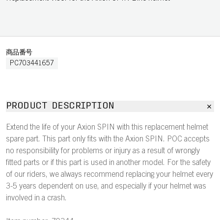
商品番号
PC703441657
PRODUCT DESCRIPTION
Extend the life of your Axion SPIN with this replacement helmet
spare part. This part only fits with the Axion SPIN. POC accepts
no responsibility for problems or injury as a result of wrongly
fitted parts or if this part is used in another model. For the safety
of our riders, we always recommend replacing your helmet every
3-5 years dependent on use, and especially if your helmet was
involved in a crash.