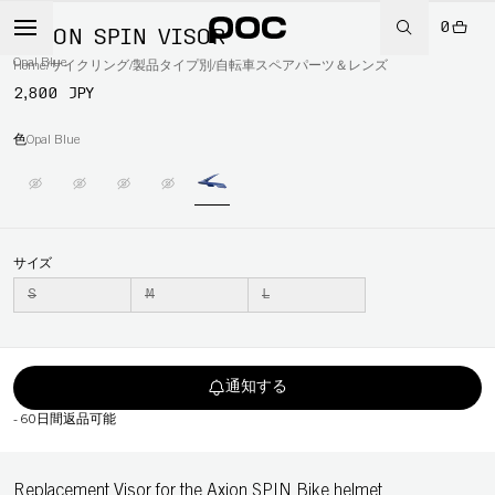
0
AXION SPIN VISOR
Opal Blue
Home
/
サイクリング
/
製品タイプ別
/
自転車スペアパーツ＆レンズ
2,800 JPY
色
Opal Blue
サイズ
S
M
L
通知する
-
60日間返品可能
Replacement Visor for the Axion SPIN Bike helmet