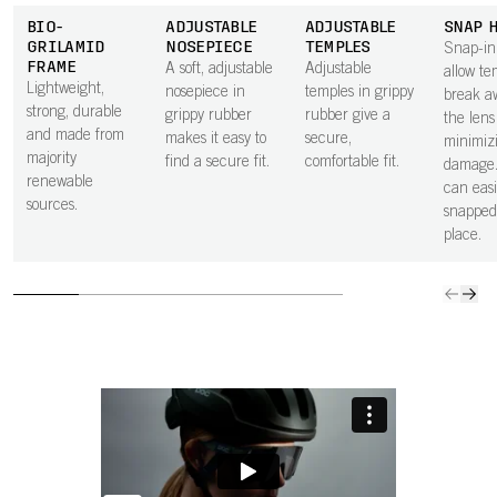
BIO-
ADJUSTABLE
ADJUSTABLE
SNAP 
GRILAMID
NOSEPIECE
TEMPLES
Snap-in
FRAME
A soft, adjustable
Adjustable
allow te
Lightweight,
nosepiece in
temples in grippy
break a
strong, durable
grippy rubber
rubber give a
the lens 
and made from
makes it easy to
secure,
minimiz
majority
find a secure fit.
comfortable fit.
damage.
renewable
can easi
sources.
snapped
place.