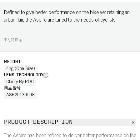
Refined to give better performance on the bike yet retaining an
urban flair, the Aspire are tuned to the needs of cyclists.
主な特長
WEIGHT
42g (One Size)
LENS TECHNOLOGY
Clarity By POC
商品番号
ASP20139598
PRODUCT DESCRIPTION
The Aspire has been refined to deliver better performance on the