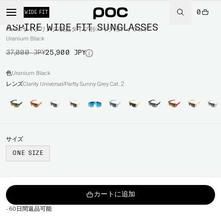
0
-30%
WIDE FIT
ASPIRE WIDE FIT SUNGLASSES
Home
/
サイクリング
/
製品タイプ別
/
バイク用アイウェア
Uranium Black
37,000 JPY
25,900 JPY
色
Uranium Black
レンズ
Clarity Universal/Partly Sunny Grey Cat. 2
サイズ
ONE SIZE
カートに追加
-
60日間返品可能