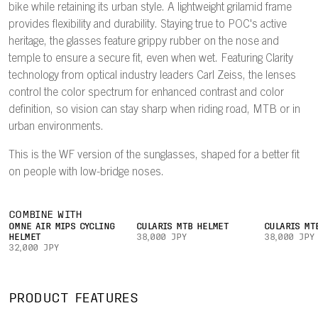
bike while retaining its urban style. A lightweight grilamid frame
provides flexibility and durability. Staying true to POC's active
heritage, the glasses feature grippy rubber on the nose and
temple to ensure a secure fit, even when wet. Featuring Clarity
technology from optical industry leaders Carl Zeiss, the lenses
control the color spectrum for enhanced contrast and color
definition, so vision can stay sharp when riding road, MTB or in
urban environments.
This is the WF version of the sunglasses, shaped for a better fit
on people with low-bridge noses.
COMBINE WITH
OMNE AIR MIPS CYCLING
CULARIS MTB HELMET
CULARIS MT
HELMET
38,000 JPY
38,000 JPY
32,000 JPY
PRODUCT FEATURES