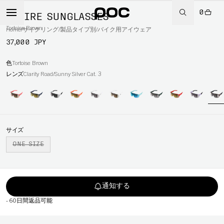
0
ASPIRE SUNGLASSES
Tortoise Brown
Home
/
サイクリング
/
製品タイプ別
/
バイク用アイウェア
37,000 JPY
色
Tortoise Brown
レンズ
Clarity Road/Sunny Silver Cat. 3
サイズ
ONE SIZE
通知する
-
60日間返品可能