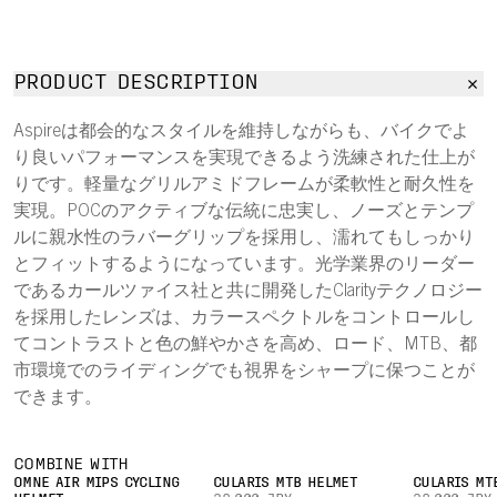
PRODUCT DESCRIPTION
Aspireは都会的なスタイルを維持しながらも、バイクでよ
り良いパフォーマンスを実現できるよう洗練された仕上が
りです。軽量なグリルアミドフレームが柔軟性と耐久性を
実現。POCのアクティブな伝統に忠実し、ノーズとテンプ
ルに親水性のラバーグリップを採用し、濡れてもしっかり
とフィットするようになっています。光学業界のリーダー
であるカールツァイス社と共に開発したClarityテクノロジー
を採用したレンズは、カラースペクトルをコントロールし
てコントラストと色の鮮やかさを高め、ロード、MTB、都
市環境でのライディングでも視界をシャープに保つことが
できます。
COMBINE WITH
OMNE AIR MIPS CYCLING
CULARIS MTB HELMET
CULARIS MT