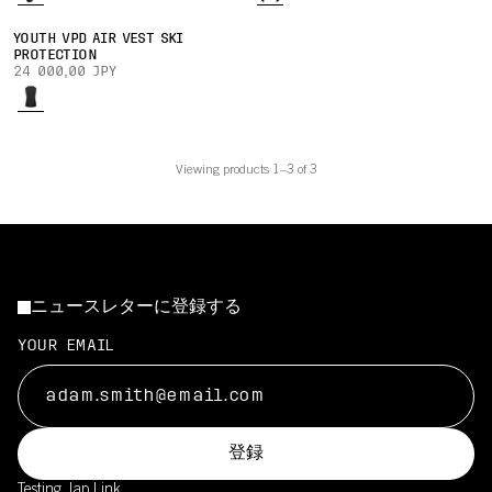
YOUTH VPD AIR VEST SKI
PROTECTION
24 000,00 JPY
Viewing products 1–3 of 3
ニュースレターに登録する
YOUR EMAIL
登録
Testing Jap
Link