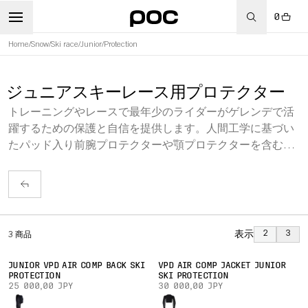
0
Home
/
Snow
/
Ski race
/
Junior
/
Protection
ジュニアスキーレース用プロテクター
トレーニングやレースで最年少のライダーがゲレンデで活
躍するための保護と自信を提供します。人間工学に基づい
たパッド入り前腕プロテクターや顎プロテクターを含む
POCジュニアスキーレースコレクションをご覧ください。
表示
2
3
3
商品
JUNIOR VPD AIR COMP BACK SKI
VPD AIR COMP JACKET JUNIOR
PROTECTION
SKI PROTECTION
25 000,00 JPY
30 000,00 JPY