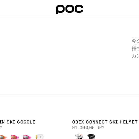
今
持
カ
ド
さ
IN SKI GOGGLE
OBEX CONNECT SKI HELMET
Y
91 000,00 JPY