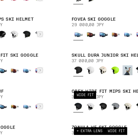
PS SKI HELMET
FOVEA SKI GOGGLE
Y
29 000,00 JPY
 FIT SKI GOGGLE
SKULL DURA JUNIOR SKI HE
Y
37 000,00 JPY
WF
OBEX WIDE FIT MIPS SKI H
WIDE FIT
Y
35 000,00 JPY
GOGGLE
ZONULA WF SKI GOGGLE
+ EXTRA LENS
WIDE FIT
Y
38 000,00 JPY