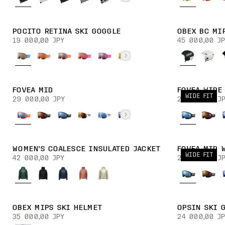
POCITO RETINA SKI GOGGLE
OBEX BC MI
19 000,00 JPY
45 000,00 JP
FOVEA MID
FOVEA WIDE
WIDE FIT
29 000,00 JPY
29 000,00 JP
WOMEN'S COALESCE INSULATED JACKET
FOVEA MID 
WIDE FIT
42 000,00 JPY
29 000,00 JP
OBEX MIPS SKI HELMET
OPSIN SKI 
35 000,00 JPY
24 000,00 JP