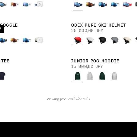
 GOGGLE
OBEX PURE SKI HELMET
S
Y
25 000,00 JPY
 TEE
JUNIOR POC HOODIE
15 000,00 JPY
Viewing products 1–27 of 27