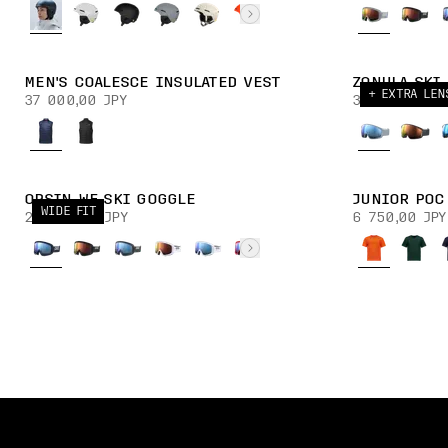
MEN'S COALESCE INSULATED VEST
ZONULA SKI
+ EXTRA LEN
37 000,00 JPY
38 000,00 JP
OPSIN WF SKI GOGGLE
JUNIOR POC
WIDE FIT
24 000,00 JPY
6 750,00 JPY