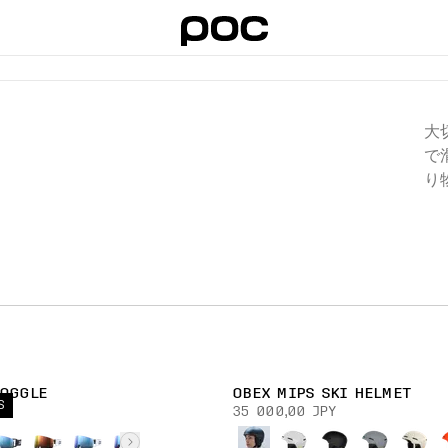
大
で
り
GOGGLE
OBEX MIPS SKI HELMET
S
Y
35 000,00 JPY