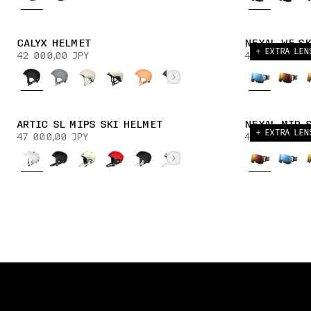
CALYX HELMET
NEXAL WF S
+ EXTRA LEN
42 000,00 JPY
40 000,00 JP
ARTIC SL MIPS SKI HELMET
NEXAL MID 
+ EXTRA LEN
47 000,00 JPY
40 000,00 JP