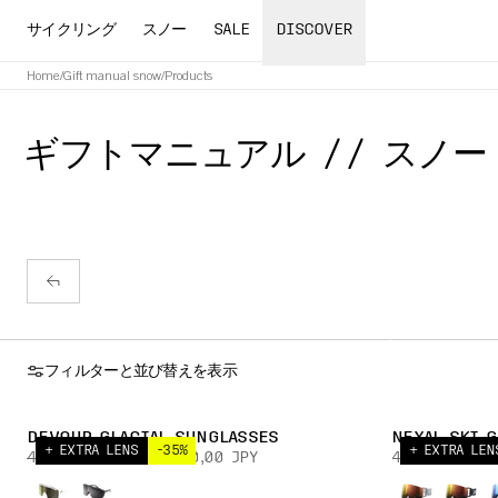
サイクリング
スノー
SALE
DISCOVER
Home
/
Gift manual snow
/
Products
ギフトマニュアル // スノー
フィルターと並び替えを表示
DEVOUR GLACIAL SUNGLASSES
NEXAL SKI 
+ EXTRA LENS
-35%
+ EXTRA LEN
45 000,00 JPY
29 250,00 JPY
40 000,00 JP