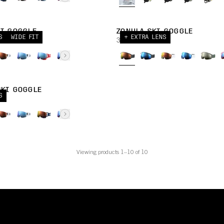
KI GOGGLE
ZONULA SKI GOGGLE
S
WIDE FIT
+ EXTRA LENS
Y
38 000,00 JPY
SKI GOGGLE
S
Y
Viewing products 1–10 of 10