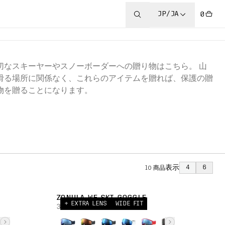
JP/JA
0
切なスキーヤーやスノーボーダーへの贈り物はこちら。 山
滑る場所に関係なく、これらのアイテムを贈れば、保護の贈
物を贈ることになります。
表示
4
6
10
商品
ZONULA WF SKI GOGGLE
+ EXTRA LENS
WIDE FIT
38 000,00 JPY