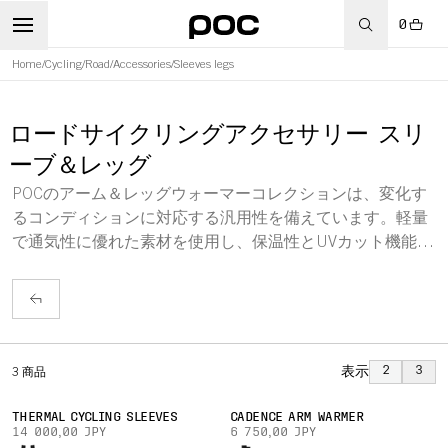
0
Home
/
Cycling
/
Road
/
Accessories
/
Sleeves legs
ロードサイクリングアクセサリー スリ
ーブ＆レッグ
POCのアーム＆レッグウォーマーコレクションは、変化す
るコンディションに対応する汎用性を備えています。軽量
で通気性に優れた素材を使用し、保温性とUVカット機能を
提供。あらゆるライドで快適さとパフォーマンスを保証し
ます。
表示
2
3
3
商品
THERMAL CYCLING SLEEVES
CADENCE ARM WARMER
14 000,00 JPY
6 750,00 JPY