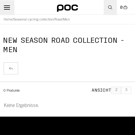
0
Home
/
Seasonal cycling collection
/
Road
/
Men
RT
NEW SEASON ROAD COLLECTION -
MEN
ANSICHT
2
3
0
Produkte
Keine Ergebnisse.