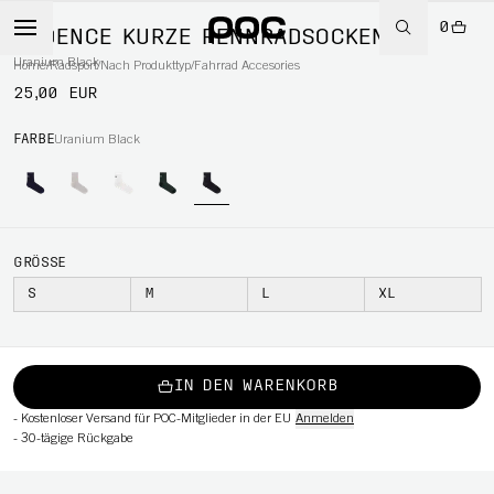
0
CADENCE KURZE RENNRADSOCKEN
Uranium Black
Home
/
Radsport
/
Nach Produkttyp
/
Fahrrad Accesories
25,00 EUR
RT
FARBE
Uranium Black
GRÖSSE
S
M
L
XL
IN DEN WARENKORB
-
Kostenloser Versand für POC-Mitglieder in der EU
Anmelden
-
30-tägige Rückgabe