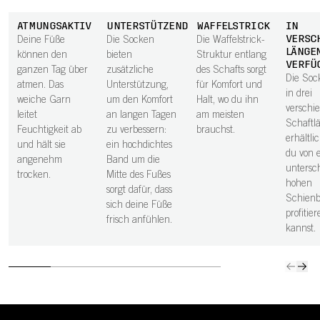
ATMUNGSAKTIV
UNTERSTÜTZEND
WAFFELSTRICK
IN
VERSC
Deine Füße
Die Socken
Die Waffelstrick-
LÄNGE
können den
bieten
Struktur entlang
VERFÜ
ganzen Tag über
zusätzliche
des Schafts sorgt
Die Soc
atmen. Das
Unterstützung,
für Komfort und
in drei
weiche Garn
um den Komfort
Halt, wo du ihn
verschi
leitet
an langen Tagen
am meisten
Schaftl
Feuchtigkeit ab
zu verbessern:
brauchst.
erhältlic
und hält sie
ein hochdichtes
du von 
angenehm
Band um die
untersch
trocken.
Mitte des Fußes
hohen
sorgt dafür, dass
Schienb
sich deine Füße
profitie
frisch anfühlen.
kannst.