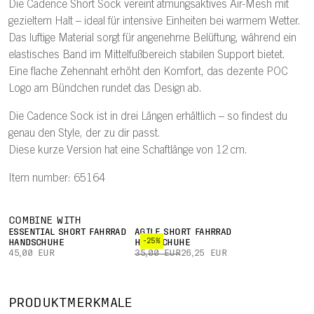
Die Cadence Short Sock vereint atmungsaktives Air-Mesh mit
gezieltem Halt – ideal für intensive Einheiten bei warmem Wetter.
Das luftige Material sorgt für angenehme Belüftung, während ein
elastisches Band im Mittelfußbereich stabilen Support bietet.
Eine flache Zehennaht erhöht den Komfort, das dezente POC
Logo am Bündchen rundet das Design ab.
Die Cadence Sock ist in drei Längen erhältlich – so findest du
genau den Style, der zu dir passt.
Diese kurze Version hat eine Schaftlänge von 12 cm.
Item number: 65164
COMBINE WITH
ESSENTIAL SHORT FAHRRAD
AGILE SHORT FAHRRAD
-25%
HANDSCHUHE
HANDSCHUHE
45,00 EUR
35,00 EUR
26,25 EUR
PRODUKTMERKMALE