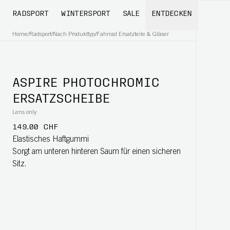
RADSPORT
WINTERSPORT
SALE
ENTDECKEN
Home
/
Radsport
/
Nach Produkttyp
/
Fahrrad Ersatzteile & Gläser
ASPIRE PHOTOCHROMIC
ERSATZSCHEIBE
Lens only
149.00 CHF
Elastisches Haftgummi
Sorgt am unteren hinteren Saum für einen sicheren
Sitz.