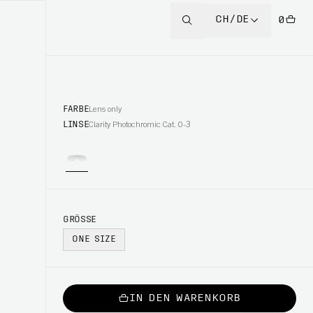
CH/DE
0
FARBE
Lens only
LINSE
Clarity Photochromic Cat. 0-3
GRÖSSE
ONE SIZE
IN DEN WARENKORB