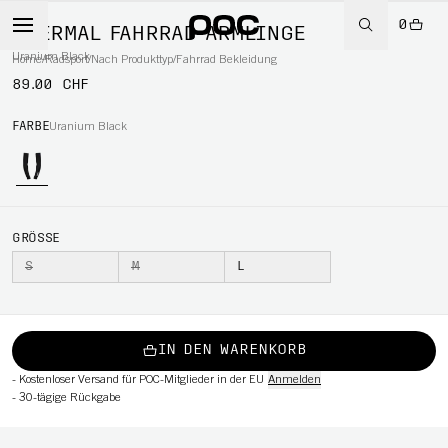
0
THERMAL FAHRRAD ARMLINGE
Uranium Black
Home
/
Radsport
/
Nach Produkttyp
/
Fahrrad Bekleidung
89.00 CHF
RT
FARBE
Uranium Black
GRÖSSE
S
M
L
IN DEN WARENKORB
-
Kostenloser Versand für POC-Mitglieder in der EU
Anmelden
-
30-tägige Rückgabe