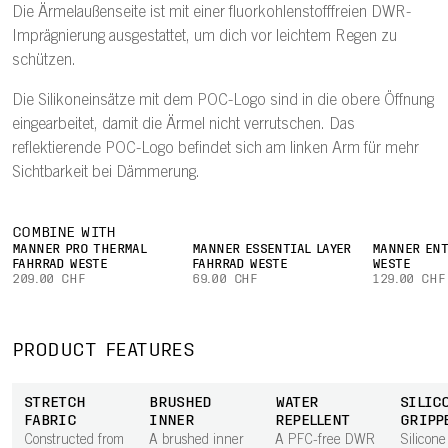
Die Ärmelaußenseite ist mit einer fluorkohlenstofffreien DWR-
Imprägnierung ausgestattet, um dich vor leichtem Regen zu
schützen.
Die Silikoneinsätze mit dem POC-Logo sind in die obere Öffnung
eingearbeitet, damit die Ärmel nicht verrutschen. Das
reflektierende POC-Logo befindet sich am linken Arm für mehr
Sichtbarkeit bei Dämmerung.
COMBINE WITH
MÄNNER PRO THERMAL
MÄNNER ESSENTIAL LAYER
MÄNNER ENT
FAHRRAD WESTE
FAHRRAD WESTE
WESTE
209.00 CHF
69.00 CHF
129.00 CHF
PRODUCT FEATURES
STRETCH
BRUSHED
WATER
SILIC
FABRIC
INNER
REPELLENT
GRIPP
Constructed from
A brushed inner
A PFC-free DWR
Silicone