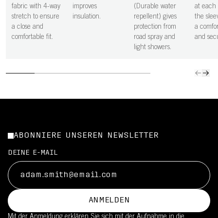
fabric with 4-way
improves
(Durable water
at each 
stretch to ensure
insulation.
repellent) gives
the slee
a close and
protection from
a comfor
comfortable fit.
road spray and
and secu
light showers.
ABONNIERE UNSEREN NEWSLETTER
DEINE E-MAIL
ANMELDEN
Mit der Anmeldung erklären Sie sich mit der Aufnahme in die