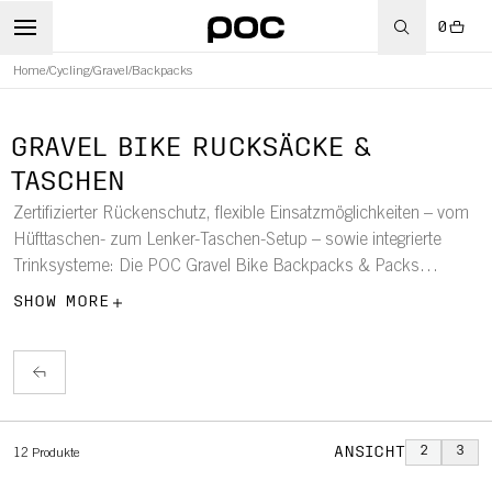
0
Home
/
Cycling
/
Gravel
/
Backpacks
RT
GRAVEL BIKE RUCKSÄCKE &
TASCHEN
Zertifizierter Rückenschutz, flexible Einsatzmöglichkeiten – vom
Hüfttaschen- zum Lenker-Taschen-Setup – sowie integrierte
Trinksysteme: Die POC Gravel Bike Backpacks & Packs
Kollektion vereint vielseitige Rucksäcke und Taschen mit
SHOW MORE
passgenauem Design, intelligenten Features und ausreichend
Stauraum für all deine Essentials – auf jeder Fahrt.
ANSICHT
2
3
12
Produkte