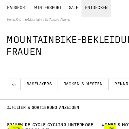
RADSPORT
WINTERSPORT
SALE
ENTDECKEN
Home
/
Cycling
/
Mountain bike
/
Apparel
/
Women
MOUNTAINBIKE-BEKLEIDU
FRAUEN
BASELAYERS
JACKEN & WESTEN
RENNR
FILTER & SORTIERUNG ANZEIGEN
FRAUEN RE-CYCLE CYCLING UNTERHOSE
WOMEN'S MO
-25%
-35%