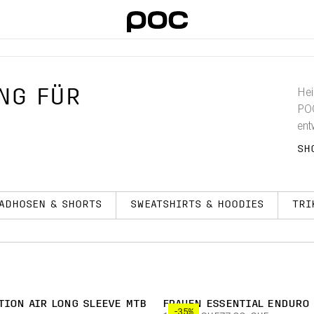
NG FÜR
Hei
POC
ent
Ent
SH
Hos
ADHOSEN & SHORTS
SWEATSHIRTS & HOODIES
TRI
TION AIR LONG SLEEVE MTB
FRAUEN ESSENTIAL ENDURO
-35%