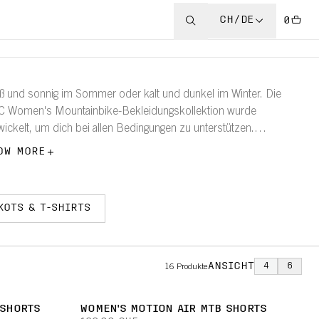
CH/DE
0
ß und sonnig im Sommer oder kalt und dunkel im Winter. Die
 Women's Mountainbike-Bekleidungskollektion wurde
wickelt, um dich bei allen Bedingungen zu unterstützen.
decken Sie unsere Mountainbike-Jacken, Trikots, T-Shirts,
OW MORE
en, gepolsterte Shorts, Handschuhe und Socken für Frauen.
KOTS & T-SHIRTS
ANSICHT
4
6
16
Produkte
 SHORTS
WOMEN'S MOTION AIR MTB SHORTS