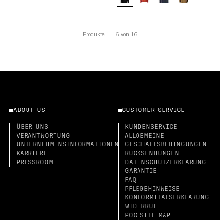
Produkte 1–16 von 16
ABOUT US
CUSTOMER SERVICE
ÜBER UNS
KUNDENSERVICE
VERANTWORTUNG
ALLGEMEINE
UNTERNEHMENSINFORMATIONEN
GESCHÄFTSBEDINGUNGEN
KARRIERE
RÜCKSENDUNGEN
PRESSROOM
DATENSCHUTZERKLÄRUNG
GARANTIE
FAQ
PFLEGEHINWEISE
KONFORMITÄTSERKLÄRUNG
WIDERRUF
POC SITE MAP