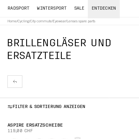
RADSPORT
WINTERSPORT
SALE
ENTDECKEN
Home
/
Cycling
/
City commute
/
Eyewear
/
Lenses spare parts
BRILLENGLÄSER UND
ERSATZTEILE
FILTER & SORTIERUNG ANZEIGEN
ASPIRE ERSATZSCHEIBE
119,00 CHF