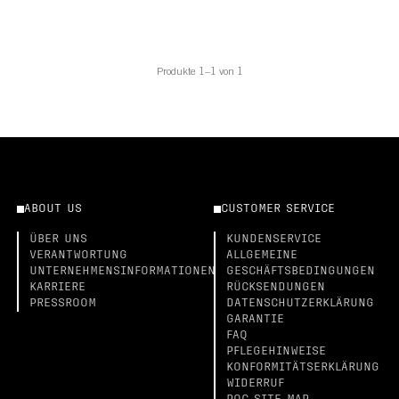
Produkte 1–1 von 1
ABOUT US
CUSTOMER SERVICE
ÜBER UNS
KUNDENSERVICE
VERANTWORTUNG
ALLGEMEINE
UNTERNEHMENSINFORMATIONEN
GESCHÄFTSBEDINGUNGEN
KARRIERE
RÜCKSENDUNGEN
PRESSROOM
DATENSCHUTZERKLÄRUNG
GARANTIE
FAQ
PFLEGEHINWEISE
KONFORMITÄTSERKLÄRUNG
WIDERRUF