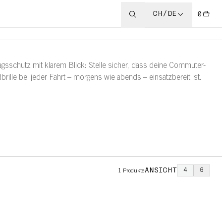
CH/DE
0
tagsschutz mit klarem Blick: Stelle sicher, dass deine Commuter-
brille bei jeder Fahrt – morgens wie abends – einsatzbereit ist.
ANSICHT
4
6
1
Produkte