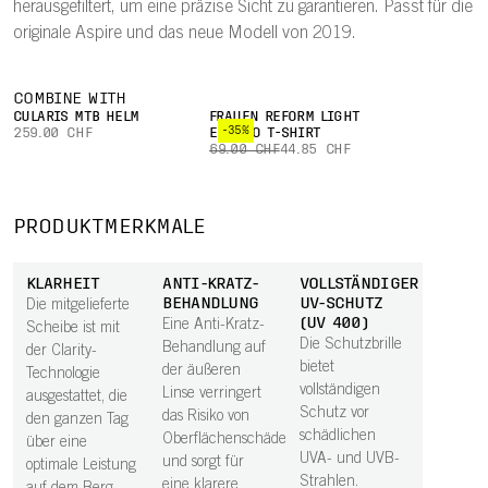
herausgefiltert, um eine präzise Sicht zu garantieren. Passt für die
originale Aspire und das neue Modell von 2019.
COMBINE WITH
CULARIS MTB HELM
FRAUEN REFORM LIGHT
-35%
259.00 CHF
ENDURO T-SHIRT
69.00 CHF
44.85 CHF
PRODUKTMERKMALE
KLARHEIT
ANTI-KRATZ-
VOLLSTÄNDIGER
BEHANDLUNG
UV-SCHUTZ
Die mitgelieferte
(UV 400)
Eine Anti-Kratz-
Scheibe ist mit
Die Schutzbrille
Behandlung auf
der Clarity-
bietet
der äußeren
Technologie
vollständigen
Linse verringert
ausgestattet, die
Schutz vor
das Risiko von
den ganzen Tag
schädlichen
Oberflächenschäden
über eine
UVA- und UVB-
und sorgt für
optimale Leistung
Strahlen.
eine klarere