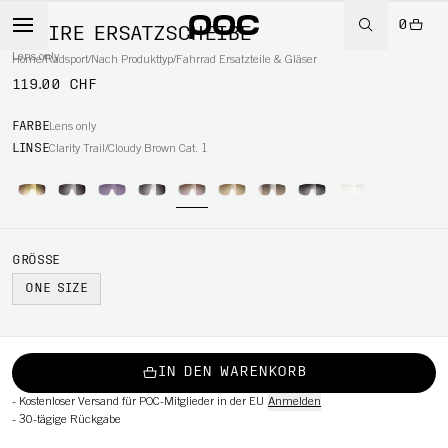
0
ASPIRE ERSATZSCHEIBE
Lens only
Home
/
Radsport
/
Nach Produkttyp
/
Fahrrad Ersatzteile & Gläser
119.00 CHF
RT
FARBE
Lens only
LINSE
Clarity Trail/Cloudy Brown Cat. 1
GRÖSSE
ONE SIZE
IN DEN WARENKORB
-
Kostenloser Versand für POC-Mitglieder in der EU
Anmelden
-
30-tägige Rückgabe