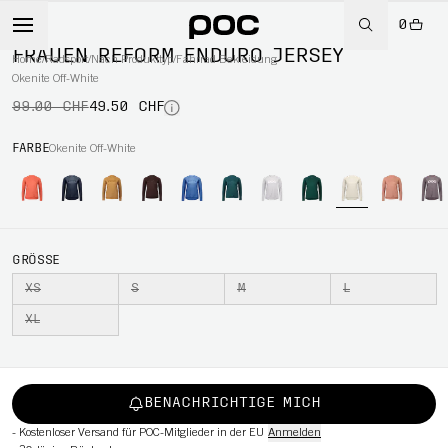
0
-50%
FRAUEN REFORM ENDURO JERSEY
Home
/
Radsport
/
Nach Produkttyp
/
Fahrrad Bekleidung
Okenite Off-White
99.00 CHF
49.50 CHF
RT
FARBE
Okenite Off-White
GRÖSSE
XS
S
M
L
XL
BENACHRICHTIGE MICH
-
Kostenloser Versand für POC-Mitglieder in der EU
Anmelden