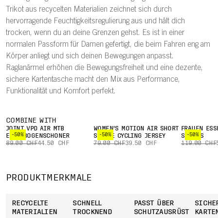
Trikot aus recycelten Materialien zeichnet sich durch
hervorragende Feuchtigkeitsregulierung aus und hält dich
trocken, wenn du an deine Grenzen gehst. Es ist in einer
normalen Passform für Damen gefertigt, die beim Fahren eng am
Körper anliegt und sich deinen Bewegungen anpasst.
Raglanärmel erhöhen die Bewegungsfreiheit und eine dezente,
sichere Kartentasche macht den Mix aus Performance,
Funktionalität und Komfort perfekt.
COMBINE WITH
JOINT VPD AIR MTB
WOMEN'S MOTION AIR SHORT
FRAUEN ESS
-50%
-50%
-50%
ELLENBOGENSCHONER
SLEEVE CYCLING JERSEY
SHORTS
89.00 CHF
44.50 CHF
79.00 CHF
39.50 CHF
119.00 CHF
PRODUKTMERKMALE
RECYCELTE
SCHNELL
PASST ÜBER
SICHE
MATERIALIEN
TROCKNEND
SCHUTZAUSRÜSTUNG
KARTE