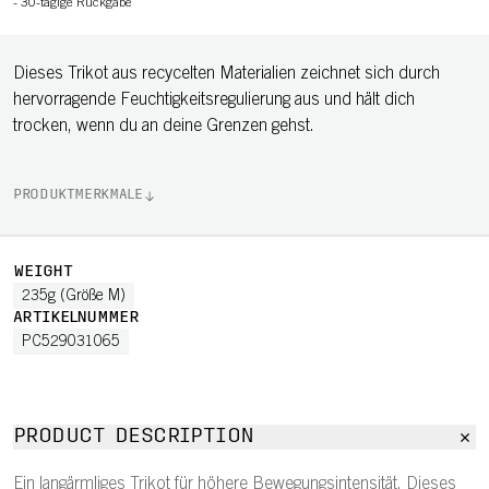
-
30-tägige Rückgabe
Dieses Trikot aus recycelten Materialien zeichnet sich durch
hervorragende Feuchtigkeitsregulierung aus und hält dich
trocken, wenn du an deine Grenzen gehst.
PRODUKTMERKMALE
WEIGHT
235g (Größe M)
ARTIKELNUMMER
PC529031065
PRODUCT DESCRIPTION
Ein langärmliges Trikot für höhere Bewegungsintensität. Dieses