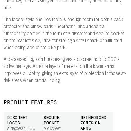
and boxy, casual style, yet has the functionality needed for any
ride.
The looser style ensures there is enough room for both a back
protector and elbow pads underneath, and added trail
functionality comes in the form of a discreet and secure pocket
on the rear left side, ideal for storing a small snack or a lift card
when doing laps of the bike park.
A debossed logo on the chest gives a discreet nod to POC's
active heritage. An extra layer of material on the lower arms
improves durability, giving an extra layer of protection in those at-
risk areas when out trail riding.
PRODUCT FEATURES
DISCREET
SECURE
REINFORCED
LOGOS
POCKET
ZONES ON
ARMS
A debossed POC
A discreet,