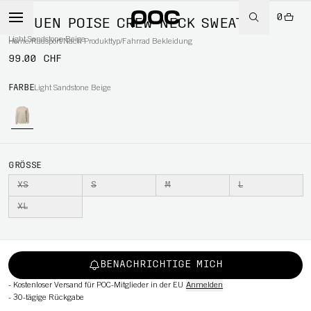
0
FRAUEN POISE CREW NECK SWEATER
Light Sandstone Beige
Home
/
Radsport
/
Nach Produkttyp
/
Fahrrad Bekleidung
99.00 CHF
RT
FARBE
Light Sandstone Beige
GRÖSSE
XS
S
M
L
XL
BENACHRICHTIGE MICH
-
Kostenloser Versand für POC-Mitglieder in der EU
Anmelden
-
30-tägige Rückgabe