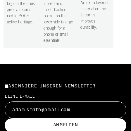
An extra layer of
logo on the chest
zipped and
material on the
gives a discreet
mesh-backed
forearms
nod to POC's
pocket on the
improves
active heritage.
lower side is large
durability.
enough for a
phone or small
essentials.
ABONNIERE UNSEREN NEWSLETTER
DEINE E-MAIL
ANMELDEN