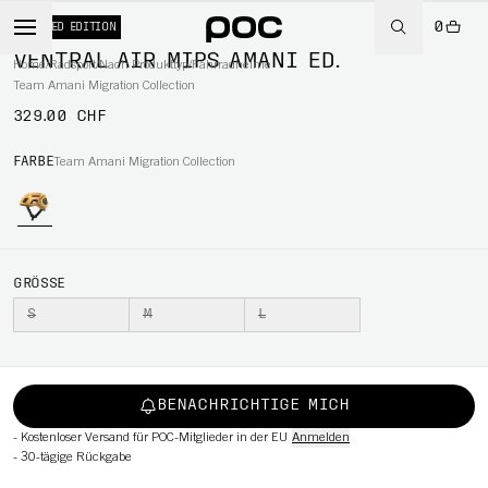
0
LIMITED EDITION
VENTRAL AIR MIPS AMANI ED.
Home
/
Radsport
/
Nach Produkttyp
/
Fahrradhelme
Team Amani Migration Collection
329.00 CHF
RT
FARBE
Team Amani Migration Collection
GRÖSSE
S
M
L
BENACHRICHTIGE MICH
-
Kostenloser Versand für POC-Mitglieder in der EU
Anmelden
-
30-tägige Rückgabe