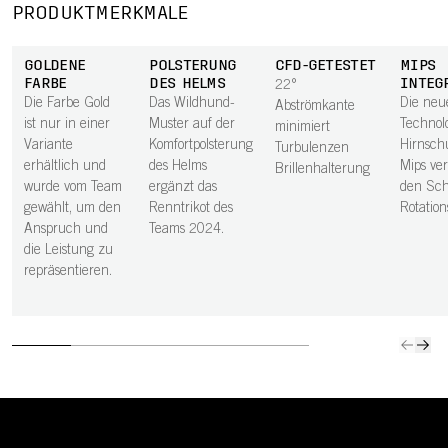
PRODUKTMERKMALE
GOLDENE
POLSTERUNG
CFD-GETESTET
MIPS
FARBE
DES HELMS
INTEG
22°
Die Farbe Gold
Das Wildhund-
Die neu
Abströmkante
ist nur in einer
Muster auf der
Technol
minimiert
Variante
Komfortpolsterung
Hirnschu
Turbulenzen
erhältlich und
des Helms
Mips ver
Brillenhalterung
wurde vom Team
ergänzt das
den Sch
gewählt, um den
Renntrikot des
Rotation
Anspruch und
Teams 2024.
die Leistung zu
repräsentieren.