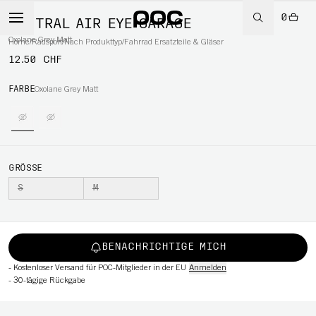
0
VENTRAL AIR EYE GARAGE
Oxolane Grey Matt
Home
/
Radsport
/
Nach Produkttyp
/
Fahrrad Ersatzteile & Gläser
12.50 CHF
RT
FARBE
Oxolane Grey Matt
GRÖSSE
S
M
BENACHRICHTIGE MICH
-
Kostenloser Versand für POC-Mitglieder in der EU
Anmelden
-
30-tägige Rückgabe