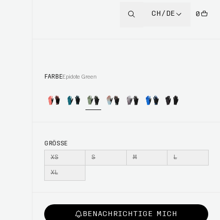
CH/DE
0
FARBE
Epidote Green
GRÖSSE
XS
S
M
L
XL
BENACHRICHTIGE MICH