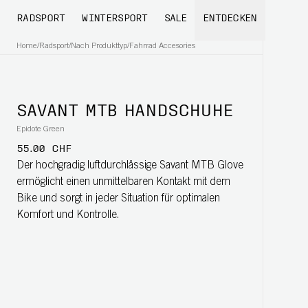
RADSPORT
WINTERSPORT
SALE
ENTDECKEN
Home
/
Radsport
/
Nach Produkttyp
/
Fahrrad Accesories
SAVANT MTB HANDSCHUHE
Epidote Green
55.00 CHF
Der hochgradig luftdurchlässige Savant MTB Glove
ermöglicht einen unmittelbaren Kontakt mit dem
Bike und sorgt in jeder Situation für optimalen
Komfort und Kontrolle.