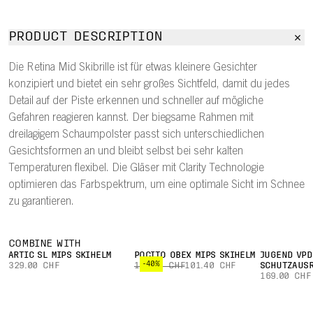
PRODUCT DESCRIPTION
Die Retina Mid Skibrille ist für etwas kleinere Gesichter
konzipiert und bietet ein sehr großes Sichtfeld, damit du jedes
Detail auf der Piste erkennen und schneller auf mögliche
Gefahren reagieren kannst. Der biegsame Rahmen mit
dreilagigem Schaumpolster passt sich unterschiedlichen
Gesichtsformen an und bleibt selbst bei sehr kalten
Temperaturen flexibel. Die Gläser mit Clarity Technologie
optimieren das Farbspektrum, um eine optimale Sicht im Schnee
zu garantieren.
COMBINE WITH
ARTIC SL MIPS SKIHELM
POCITO OBEX MIPS SKIHELM
JUGEND VPD
-40%
329.00 CHF
169.00 CHF
101.40 CHF
SCHUTZAUS
169.00 CHF