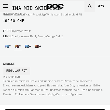
0
RETINA MID SKIBRILLE
Hydrogen White
Home
/
Wintersport
/
Nach Produkttyp
/
Wintersport Skibrillen
/
Mid Fit
199.00 CHF
RT
FARBE
Hydrogen White
LINSE
Clarity Intense/Partly Sunny Orange Cat. 2
GRÖSSE
REGULAR FIT
Mid Skibrillen:
Skibrillen in mittlerer Größe sind für eine bessere Passform bei kleineren
Erwachsenengesichtern konzipiert. Basierend auf der Originalversion der Brille
können die mittleren Rahmen kürzer und/oder schmaler sein, um eine optimale
Passform für kleinere Gesichts- und Kopfgrößen zu ermöglichen.