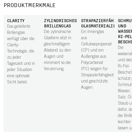
PRODUKTMERKMALE
CLARITY
ZYLINDRISCHES
STRAPAZIERFÄHIGE
SCHMU
BRILLENGLAS
GLASMATERIALIEN
UND
Das gelieferte
WASSE
Die zylindrische
Ein Innenglas
Brillenglas
RI-PEL
Glasform sitzt in
aus
verfügt über die
BESCH
gleichmäßigem
Cellulosepropionat
Clarity-
Die
Abstand zu den
(CP) und ein
Technologie, die
wassera
Augen und
Außenglas aus
zu jeder
und ole
minimiert so die
Polycarbonat
Tageszeit und in
Ri-Pel-
Verzerrung.
(PC) sorgen für
jeder Situation
Beschic
Strapazierfähigkeit
eine optimale
schützt
und geschützte
Sicht bietet.
Schmut
Augen.
Wasser,
Salz, Ö
Staub u
dafür, d
die Bril
leichter
lassen 