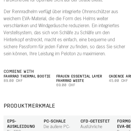
Farbkontrolle für optimale Sicht auf der Straße bietet.
Der Rennradhelm verfügt über integrierte Ohrenschützer aus
weichem EVA-Material, die die Form des Helms weiter
verschlanken und Windgeräusche reduzieren. Ein integriertes
Verstellsystem, das sich von Schläfe zu Schläfe um den
Hinterkopf erstreckt, macht es einfach, eine bequeme und
sichere Passform für jeden Fahrer zu finden, so dass Sie sicher
sein können, Ihre Leistung im Peloton zu maximieren.
COMBINE WITH
FAHRRAD THERMAL BOOTIE
FRAUEN ESSENTIAL LAYER
CADENCE AR
89.00 CHF
FAHRRAD WESTE
45.00 CHF
69.00 CHF
PRODUKTMERKMALE
EPS-
PC-SCHALE
CFD-GETESTET
FORMG
AUSKLEIDUNG
EVA-B
Die äußere PC-
Ausführliche