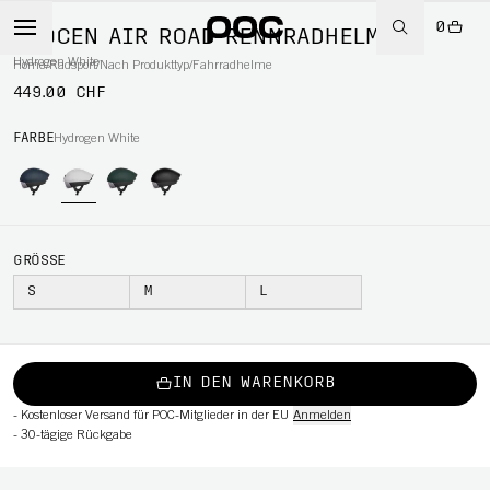
0
PROCEN AIR ROAD RENNRADHELM
Hydrogen White
Home
/
Radsport
/
Nach Produkttyp
/
Fahrradhelme
449.00 CHF
RT
FARBE
Hydrogen White
GRÖSSE
S
M
L
IN DEN WARENKORB
-
Kostenloser Versand für POC-Mitglieder in der EU
Anmelden
-
30-tägige Rückgabe