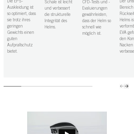
Die EPS-
Der unt
Schale ist leicht
CFD-Tests und -
Auskleidung ist
Bereich
und verbessert
Evaluierungen
so optimiert, dass
Rücksei
die strukturelle
gewährleisten,
sie trotz ihres
Helms is
Integrität des
dass der Helm so
geringen
verform
Helms.
schnell wie
Gewichts einen
EVA gef
möglich ist.
guten
den Kom
Aufprallschutz
Nacken
bietet.
verbesse