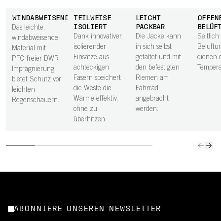
WINDABWEISEND
TEILWEISE
LEICHT
OFFEN
ISOLIERT
PACKBAR
BELÜF
Das leichte,
Dank innovativer,
Die Jacke kann
Seitlich
windabweisende
isolierender
in sich selbst
Belüftu
Material mit
Einsätze aus
gefaltet und mit
dienen 
PFC-freier DWR-
achteckigen
den befestigten
Tempera
Imprägnierung
Fasern speichert
Riemen am
bietet Schutz vor
die Weste die
Fahrrad
leichten
Wärme effektiv,
angebracht
Regenschauern.
ohne zu
werden.
überhitzen.
ABONNIERE UNSEREN NEWSLETTER