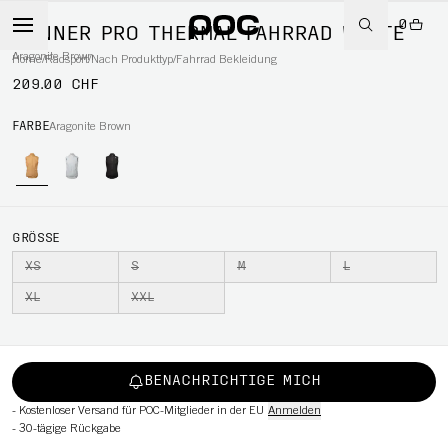
0
MÄNNER PRO THERMAL FAHRRAD WESTE
Aragonite Brown
Home
/
Radsport
/
Nach Produkttyp
/
Fahrrad Bekleidung
209.00 CHF
RT
FARBE
Aragonite Brown
GRÖSSE
XS
S
M
L
XL
XXL
BENACHRICHTIGE MICH
-
Kostenloser Versand für POC-Mitglieder in der EU
Anmelden
-
30-tägige Rückgabe