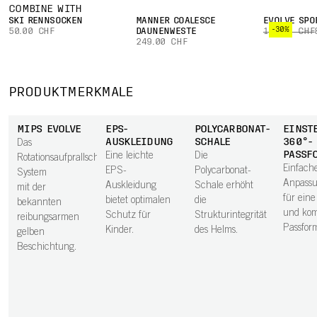
COMBINE WITH
SKI RENNSOCKEN
MÄNNER COALESCE
EVOLVE SPO
-30%
50.00 CHF
DAUNENWESTE
119.00 CHF
249.00 CHF
PRODUKTMERKMALE
MIPS EVOLVE
EPS-
POLYCARBONAT-
EINST
AUSKLEIDUNG
SCHALE
360°-
Das
PASSF
Eine leichte
Die
Rotationsaufprallschutz-
Einfach
EPS-
Polycarbonat-
System
Anpassu
Auskleidung
Schale erhöht
mit der
für eine
bietet optimalen
die
bekannten
und kom
Schutz für
Strukturintegrität
reibungsarmen
Passfor
Kinder.
des Helms.
gelben
Beschichtung.