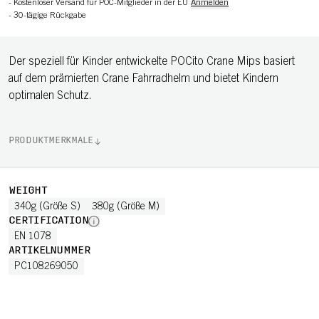
-
Kostenloser Versand für POC-Mitglieder in der EU
Anmelden
-
30-tägige Rückgabe
Der speziell für Kinder entwickelte POCito Crane Mips basiert
auf dem prämierten Crane Fahrradhelm und bietet Kindern
optimalen Schutz.
PRODUKTMERKMALE
WEIGHT
340g (Größe S)
380g (Größe M)
CERTIFICATION
EN 1078
ARTIKELNUMMER
PC108269050