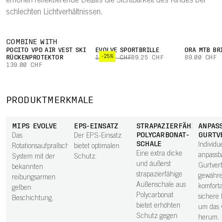
erhöhen reflektierende Details die Sichtbarkeit des Kindes bei
schlechten Lichtverhältnissen.
COMBINE WITH
POCITO VPD AIR VEST SKI
EVOLVE SPORTBRILLE
ORA MTB BR
-25%
RÜCKENPROTEKTOR
119.00 CHF
89.25 CHF
89.00 CHF
139.00 CHF
PRODUKTMERKMALE
MIPS EVOLVE
EPS-EINSATZ
STRAPAZIERFÄHIGE
ANPAS
POLYCARBONAT-
GURTV
Das
Der EPS-Einsatz
SCHALE
Individue
Rotationsaufprallschutz-
bietet optimalen
Eine extra dicke
anpassb
System mit der
Schutz.
und äußerst
Gurtvert
bekannten
strapazierfähige
gewähre
reibungsarmen
Außenschale aus
komfort
gelben
Polycarbonat
sichere
Beschichtung.
bietet erhöhten
um das 
Schutz gegen
herum.