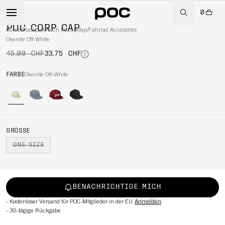
0
-25%
POC CORP CAP
Home
/
Radsport
/
Nach Produkttyp
/
Fahrrad Accesories
Okenite Off-White
45.00 CHF
33.75 CHF
RT
FARBE
Okenite Off-White
GRÖSSE
ONE SIZE
BENACHRICHTIGE MICH
-
Kostenloser Versand für POC-Mitglieder in der EU
Anmelden
-
30-tägige Rückgabe