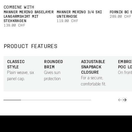
COMBINE WITH
MÄNNER MERINO BASELAYER
MÄNNER MERINO 3/4 SKI
FORNIX BC 
LANGARMSHIRT MIT
UNTERHOSE
289.00 CHF
STEHKRAGEN
119.00 CHF
139.00 CHF
PRODUCT FEATURES
CLASSIC
ROUNDED
ADJUSTABLE
EMBRO
STYLE
BRIM
SNAPBACK
POC L
CLOSURE
Plain weave, six
Gives sun
On front
For a secure,
panel cap.
protection
comfortable fit.