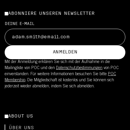
typischen Straßenrad-Geschwindigkeiten fördert.
Belüftung, die darauf ausgelegt ist, Hitzestau über längere Zeit
Entwickelt, um die natürlichen Schutzmechanismen des
So wird die Belüftung optimiert:
zu begrenzen
Gehirns zu unterstützen
ABONNIERE UNSEREN NEWSLETTER
Luftstrom ist auf aufrechte bis neutrale Fahrpositionen
Schlankes Profil hilft, das Gewicht niedrig zu halten und sorgt
Integriert in den Helm mit minimalen Auswirkungen auf
abgestimmt
DEINE E-MAIL
so für angenehmeres Fahren
Komfort, Passform oder Belüftung
Hilft, Wärme bei Anstiegen und gleichmäßigen Belastungen zu
regulieren
Für Komfort entwickelt, auch wenn Geschwindigkeit und
Luftstrom variieren
ANMELDEN
Mit der Anmeldung erklären Sie sich mit der Aufnahme in die
Mailingliste von POC und den
Datenschutzbestimmungen
von POC
einverstanden. Für weitere Informationen besuchen Sie bitte
POC
Membership
. Die Mitgliedschaft ist kostenlos und Sie können sich
jederzeit wieder abmelden, indem Sie sich abmelden.
ABOUT US
ÜBER UNS