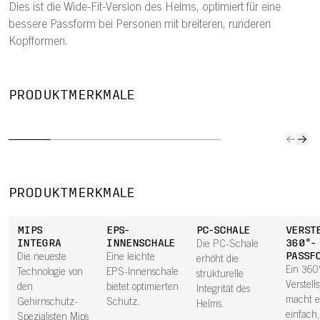
Dies ist die Wide-Fit-Version des Helms, optimiert für eine
bessere Passform bei Personen mit breiteren, runderen
Kopfformen.
VERSTELLBARE
SCHLANKES
360°-
BRILLEN-
MIPS
PRODUKTMERKMALE
PROFIL
PASSFORM
GARAGE
NO
Das schlankere
Ein 360°-
Verstaue deine
Der Mip
Profil des Helms
Verstellsystem
Sonnenbrille
Node is
hilft, das
macht es
unterwegs ganz
reibun
Gewicht gering
einfach, einen
einfach am
Schicht
zu halten.
sicheren,
Helm.
der Bas
PRODUKTMERKMALE
komfortablen
Komfort
Sitz zu finden.
laminier
MIPS
EPS-
PC-SCHALE
VERST
und da
INTEGRA
INNENSCHALE
360°-
Die PC-Schale
beiträg
PASSF
Die neueste
Eine leichte
erhöht die
Schutz
Ein 360
Technologie von
EPS-Innenschale
strukturelle
Rotatio
Verstell
den
bietet optimierten
Integrität des
bei ei
macht e
Gehirnschutz-
Schutz.
Helms.
Aufpral
einfach,
Spezialisten Mips