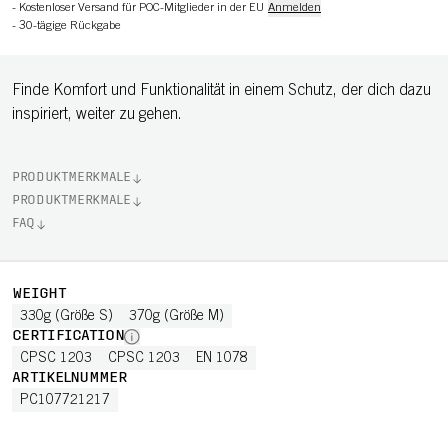
-
Kostenloser Versand für POC-Mitglieder in der EU
Anmelden
-
30-tägige Rückgabe
Finde Komfort und Funktionalität in einem Schutz, der dich dazu
inspiriert, weiter zu gehen.
PRODUKTMERKMALE
PRODUKTMERKMALE
FAQ
WEIGHT
330g (Größe S)
370g (Größe M)
CERTIFICATION
CPSC 1203
CPSC 1203
EN 1078
ARTIKELNUMMER
PC107721217